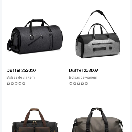
0
0
de
de
5
5
Duffel 253010
Duffel 253009
Bolsas de viagem
Bolsas de viagem
Classificado
Classificado
0
0
de
de
5
5