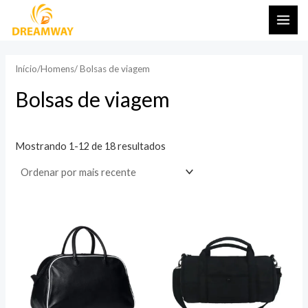
Pular
ME
para
PRI
o
conteúdo
Início
/
Homens
/ Bolsas de viagem
Bolsas de viagem
Mostrando 1-12 de 18 resultados