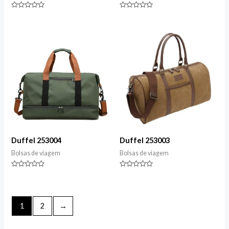
Classificado
Classificado
0
0
de
de
5
5
Duffel 253004
Duffel 253003
Bolsas de viagem
Bolsas de viagem
Classificado
Classificado
0
0
de
de
5
5
1
2
→