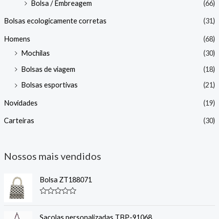
Bolsa / Embreagem
(66)
Bolsas ecologicamente corretas
(31)
Homens
(68)
Mochilas
(30)
Bolsas de viagem
(18)
Bolsas esportivas
(21)
Novidades
(19)
Carteiras
(30)
Nossos mais vendidos
Bolsa ZT188071
C
l
a
Sacolas personalizadas TBP-91068