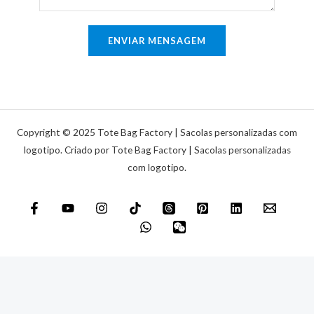
ú
i
n
o
ENVIAR MENSAGEM
i
o
c
u
a
m
e
n
Copyright © 2025 Tote Bag Factory | Sacolas personalizadas com
s
logotipo. Criado por Tote Bag Factory | Sacolas personalizadas
com logotipo.
a
g
e
m
*