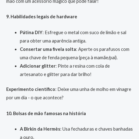
mão com um acessório mágico que pode falar!
9. Habilidades legais de hardware
Pátina DIY
: Esfregue o metal com suco de limão e sal
para obter uma aparência antiga.
Consertar uma fivela solta
: Aperte os parafusos com
uma chave de fenda pequena (peça à mamãe/pai).
Adicionar glitter
: Pinte a resina com cola de
artesanato e glitter para dar brilho!
Experimento científico
: Deixe uma unha de molho em vinagre
por um dia - o que acontece?
10. Bolsas de mão famosas na história
A Birkin da Hermès
: Usa fechaduras e chaves banhadas
a ouro.