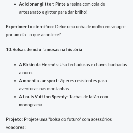
Adicionar glitter
: Pinte a resina com cola de
artesanato e glitter para dar brilho!
Experimento científico
: Deixe uma unha de molho em vinagre
por um dia - o que acontece?
10. Bolsas de mão famosas na história
A Birkin da Hermès
: Usa fechaduras e chaves banhadas
a ouro.
A mochila Jansport
: Zíperes resistentes para
aventuras nas montanhas.
A Louis Vuitton Speedy
: Tachas de latão com
monograma.
Projeto
: Projete uma "bolsa do futuro" com acessórios
voadores!