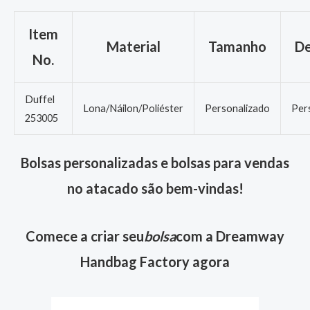
Item
Material
Tamanho
De
No.
Duffel
Lona/Náilon/Poliéster
Personalizado
Per
253005
Bolsas personalizadas e bolsas para vendas
no atacado são bem-vindas!
Comece a criar seu
bolsa
com a Dreamway
Handbag Factory agora