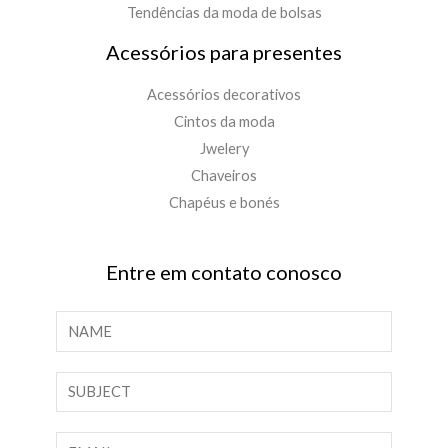
Tendências da moda de bolsas
Acessórios para presentes
Acessórios decorativos
Cintos da moda
Jwelery
Chaveiros
Chapéus e bonés
Entre em contato conosco
N
o
m
T
e
e
*
x
E