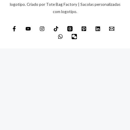
s
logotipo. Criado por Tote Bag Factory | Sacolas personalizadas
com logotipo.
a
g
e
m
*