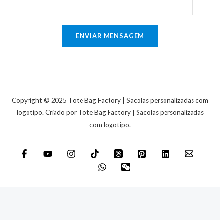
r
ú
i
n
o
ENVIAR MENSAGEM
i
o
c
u
a
m
e
n
Copyright © 2025 Tote Bag Factory | Sacolas personalizadas com
s
logotipo. Criado por Tote Bag Factory | Sacolas personalizadas
com logotipo.
a
g
e
m
*