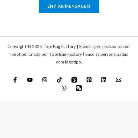
o
ENVIAR MENSAGEM
i
o
c
u
a
m
e
n
Copyright © 2025 Tote Bag Factory | Sacolas personalizadas com
s
logotipo. Criado por Tote Bag Factory | Sacolas personalizadas
com logotipo.
a
g
e
m
*