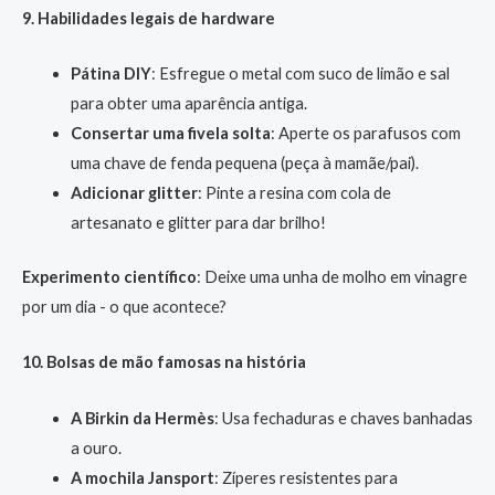
9. Habilidades legais de hardware
Pátina DIY
: Esfregue o metal com suco de limão e sal
para obter uma aparência antiga.
Consertar uma fivela solta
: Aperte os parafusos com
uma chave de fenda pequena (peça à mamãe/pai).
Adicionar glitter
: Pinte a resina com cola de
artesanato e glitter para dar brilho!
Experimento científico
: Deixe uma unha de molho em vinagre
por um dia - o que acontece?
10. Bolsas de mão famosas na história
A Birkin da Hermès
: Usa fechaduras e chaves banhadas
a ouro.
A mochila Jansport
: Zíperes resistentes para