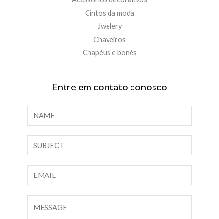
Cintos da moda
Jwelery
Chaveiros
Chapéus e bonés
Entre em contato conosco
N
o
m
T
e
e
*
x
E
t
-
o
m
C
d
a
o