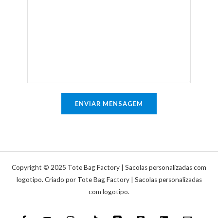
e
i
m
l
l
e
i
*
n
n
t
h
á
a
r
ú
i
n
o
ENVIAR MENSAGEM
i
o
c
u
a
m
e
n
Copyright © 2025 Tote Bag Factory | Sacolas personalizadas com
s
logotipo. Criado por Tote Bag Factory | Sacolas personalizadas
com logotipo.
a
g