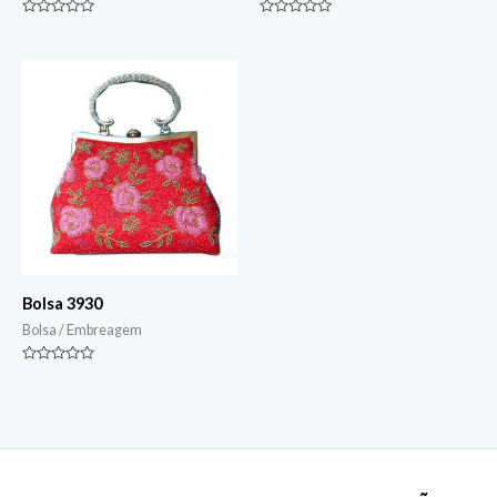
Classificado
Classificado
0
0
de
de
5
5
Bolsa 3930
Bolsa / Embreagem
Classificado
0
de
5