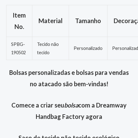
Item
Material
Tamanho
Decoraç
No.
SPBG-
Tecido não
Personalizado
Personaliza
190502
tecido
Bolsas personalizadas e bolsas para vendas
no atacado são bem-vindas!
Comece a criar seu
bolsa
com a Dreamway
Handbag Factory agora
Saco de tecido não tecido ecológico