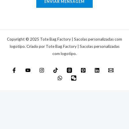
ENVIAR MENSAGEM
i
o
c
u
a
m
e
n
Copyright © 2025 Tote Bag Factory | Sacolas personalizadas com
s
logotipo. Criado por Tote Bag Factory | Sacolas personalizadas
com logotipo.
a
g
e
m
*