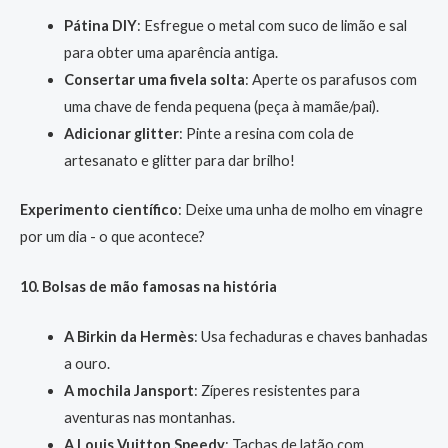
Pátina DIY
: Esfregue o metal com suco de limão e sal
para obter uma aparência antiga.
Consertar uma fivela solta
: Aperte os parafusos com
uma chave de fenda pequena (peça à mamãe/pai).
Adicionar glitter
: Pinte a resina com cola de
artesanato e glitter para dar brilho!
Experimento científico
: Deixe uma unha de molho em vinagre
por um dia - o que acontece?
10. Bolsas de mão famosas na história
A Birkin da Hermès
: Usa fechaduras e chaves banhadas
a ouro.
A mochila Jansport
: Zíperes resistentes para
aventuras nas montanhas.
A Louis Vuitton Speedy
: Tachas de latão com