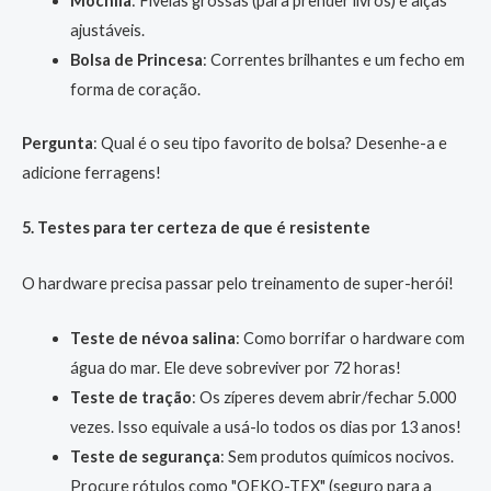
Mochila
: Fivelas grossas (para prender livros) e alças
ajustáveis.
Bolsa de Princesa
: Correntes brilhantes e um fecho em
forma de coração.
Pergunta
: Qual é o seu tipo favorito de bolsa? Desenhe-a e
adicione ferragens!
5. Testes para ter certeza de que é resistente
O hardware precisa passar pelo treinamento de super-herói!
Teste de névoa salina
: Como borrifar o hardware com
água do mar. Ele deve sobreviver por 72 horas!
Teste de tração
: Os zíperes devem abrir/fechar 5.000
vezes. Isso equivale a usá-lo todos os dias por 13 anos!
Teste de segurança
: Sem produtos químicos nocivos.
Procure rótulos como "OEKO-TEX" (seguro para a