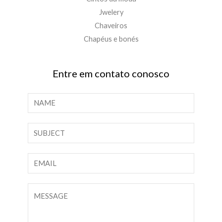
Jwelery
Chaveiros
Chapéus e bonés
Entre em contato conosco
N
o
m
T
e
e
*
x
E
t
-
o
m
C
d
a
o
e
i
m