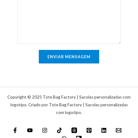
l
l
e
i
*
n
n
t
h
á
a
r
ú
i
n
o
ENVIAR MENSAGEM
i
o
c
u
a
m
e
n
Copyright © 2025 Tote Bag Factory | Sacolas personalizadas com
s
logotipo. Criado por Tote Bag Factory | Sacolas personalizadas
com logotipo.
a
g
e
m