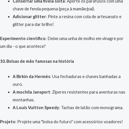
Consertar uma fivela solta
: Aperte os parafusos com uma
chave de fenda pequena (peça à mamãe/pai).
Adicionar glitter
: Pinte a resina com cola de artesanato e
glitter para dar brilho!
Experimento científico
: Deixe uma unha de molho em vinagre por
um dia - o que acontece?
10. Bolsas de mão famosas na história
A Birkin da Hermès
: Usa fechaduras e chaves banhadas a
ouro.
A mochila Jansport
: Zíperes resistentes para aventuras nas
montanhas.
A Louis Vuitton Speedy
: Tachas de latão com monograma.
Projeto
: Projete uma "bolsa do futuro" com acessórios voadores!